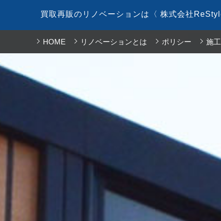
コ
買取再販のリノベーションは〈 株式会社ReSty
ン
テ
HOME
リノベーションとは
ポリシー
施工
ン
ツ
へ
ス
キ
ッ
プ