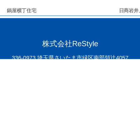
鍋屋横丁住宅
日商岩井上
株式会社ReStyle
336-0973 埼玉県さいたま市
緑区南部領辻4057
048-711-9062
048-711-9
L
FAX
越谷アルファーズを応援して
リシー
施工事例
施工実績
ニュース＆メディア掲載一