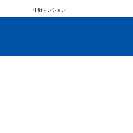
中野マンション
TE
HOME
リノベーションとは
ポ