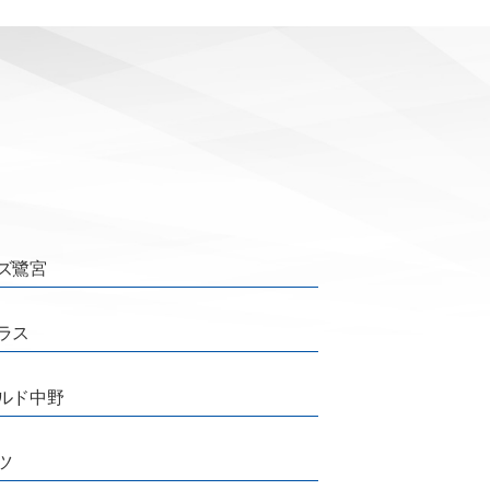
ズ鷺宮
ラス
ルド中野
ツ