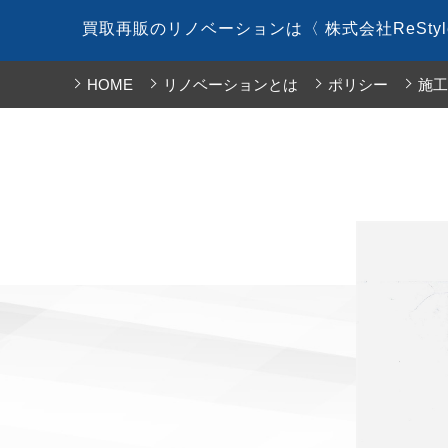
コ
買取再販のリノベーションは〈 株式会社ReSty
ン
テ
HOME
リノベーションとは
ポリシー
施工
ン
ツ
へ
ス
キ
ッ
プ