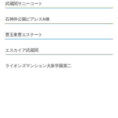
武蔵関サニーコート
石神井公園ピアレスA棟
豊玉東豊エステート
エスカイア武蔵関
ライオンズマンション大泉学園第二
かすがコーポラス
アリュージュ大泉学園
シティ練馬