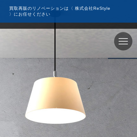
コ
買取再販のリノベーションは〈 株式会社ReStyle
ン
〉にお任せください
テ
ン
ツ
へ
ス
キ
ッ
プ