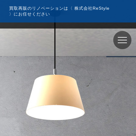
コ
買取再販のリノベーションは〈 株式会社ReStyle
ン
〉にお任せください
テ
ン
ツ
へ
ス
キ
ッ
プ