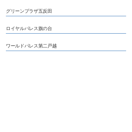
グリーンプラザ五反田
ロイヤルパレス旗の台
ワールドパレス第二戸越
RJRプレシア大森
大森海岸ハウス
ステージ仙台坂
ジェイパーク不動前