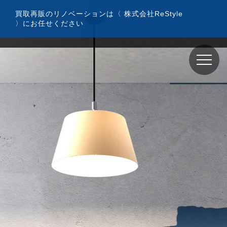
コ
買取再販のリノベーションは〈 株式会社ReStyle
ン
〉にお任せください
テ
ン
ツ
へ
ス
キ
ッ
プ