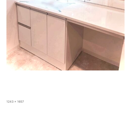
フ
1243 × 1657
ル
サ
イ
ズ
投稿: