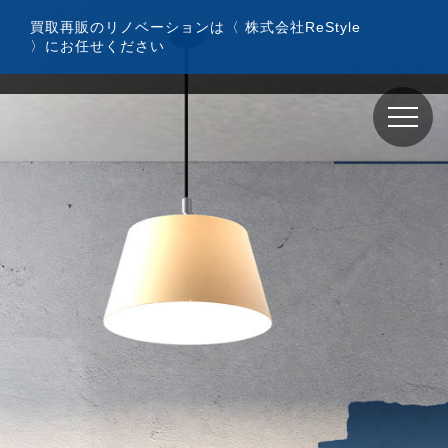
コ
買取再販のリノベーションは〈 株式会社ReStyle
ン
〉にお任せください
テ
ン
ツ
へ
ス
キ
ッ
プ