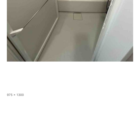
フ
975 × 1300
ル
サ
イ
ズ
投稿:
2LDK マンション
投