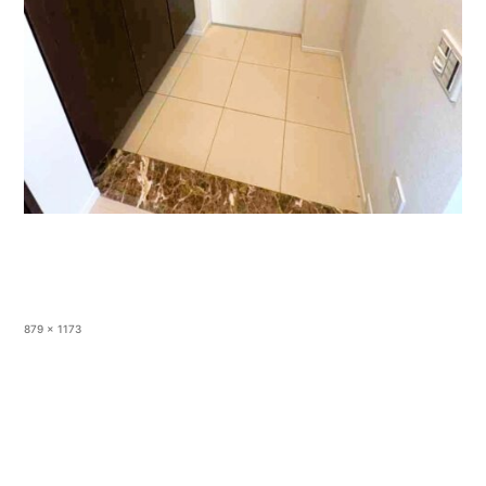
フ
879 × 1173
ル
サ
イ
ズ
投稿:
3LDKマンション
投