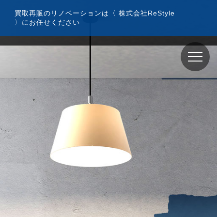
コ
買取再販のリノベーションは〈 株式会社ReStyle
ン
〉にお任せください
テ
ン
ツ
へ
ス
キ
ッ
プ