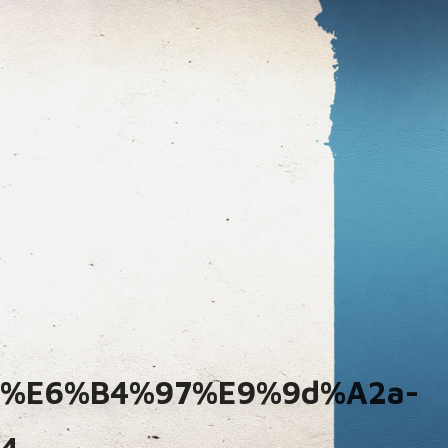
%e6%b4%97%e9%9d%a2a-