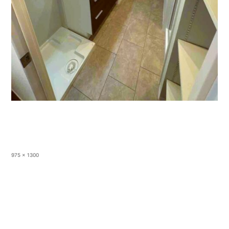
フ
975 × 1300
ル
サ
イ
ズ
投稿:
3LDKマンション
投