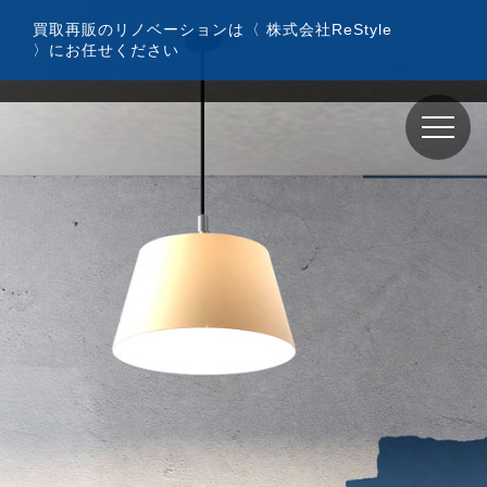
コ
買取再販のリノベーションは〈 株式会社ReStyle
ン
〉にお任せください
テ
ン
ツ
へ
ス
キ
ッ
プ