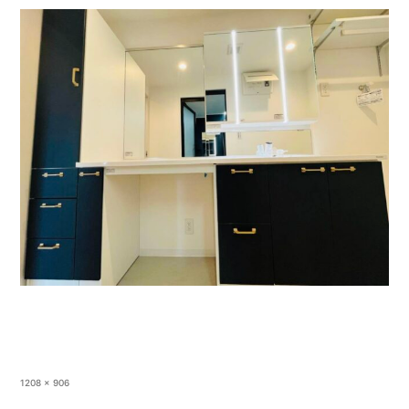
フ
1208 × 906
ル