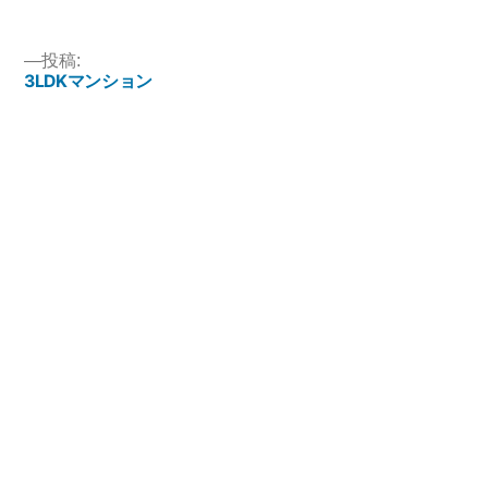
サ
イ
ズ
投稿:
3LDKマンション
投
稿
ナ
ビ
ゲ
ー
シ
株式会社ReStyle
ョ
ン
336-0973 埼玉県さいたま市
緑区南部領辻4057
048-711-9062
TEL
048-711-9063
FAX