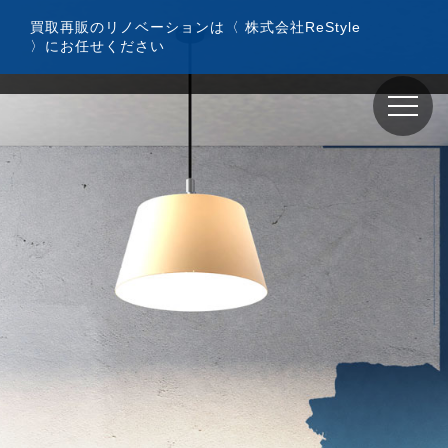
コ
買取再販のリノベーションは〈 株式会社ReStyle
ン
〉にお任せください
テ
ン
ツ
へ
ス
キ
ッ
プ