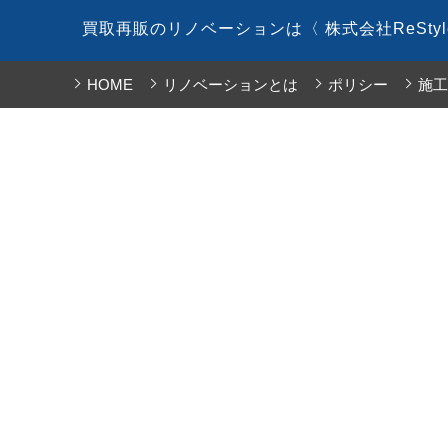
コ
買取再販のリノベーションは〈 株式会社ReSty
ン
テ
HOME
リノベーションとは
ポリシー
施工
ン
ツ
へ
ス
キ
ッ
プ