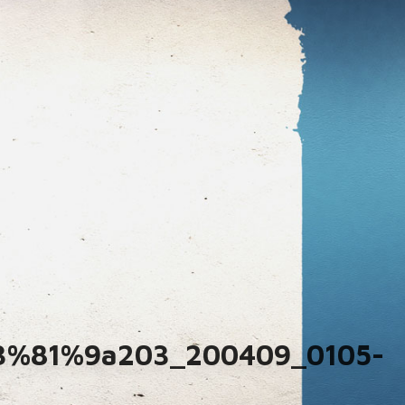
81%9a203_200409_0105-