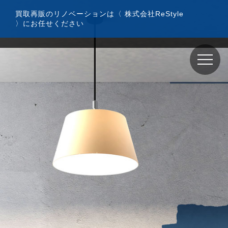
コ
買取再販のリノベーションは〈 株式会社ReStyle
ン
〉にお任せください
テ
ン
ツ
へ
ス
キ
ッ
プ