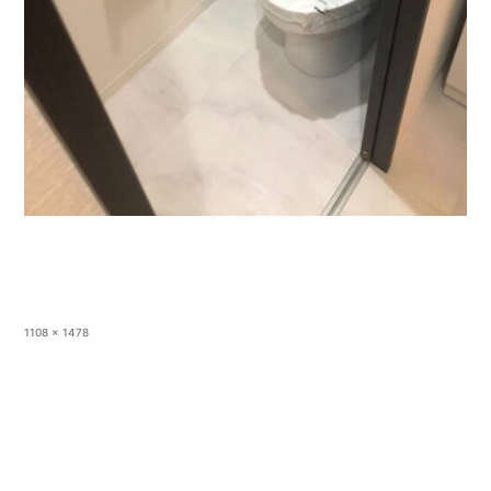
フ
1108 × 1478
ル
サ
イ
ズ
投稿:
3LDK マンション
投