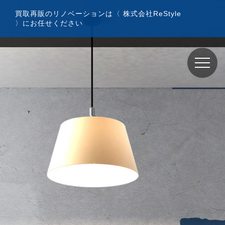
コ
買取再販のリノベーションは〈 株式会社ReStyle
ン
〉にお任せください
テ
ン
ツ
へ
ス
キ
ッ
プ